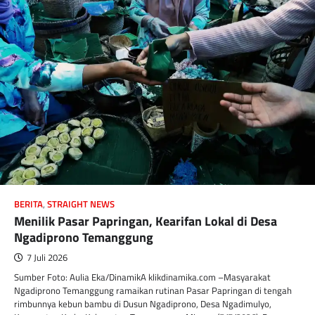
BERITA
,
STRAIGHT NEWS
Menilik Pasar Papringan, Kearifan Lokal di Desa
Ngadiprono Temanggung
7 Juli 2026
Sumber Foto: Aulia Eka/DinamikA klikdinamika.com –Masyarakat
Ngadiprono Temanggung ramaikan rutinan Pasar Papringan di tengah
rimbunnya kebun bambu di Dusun Ngadiprono, Desa Ngadimulyo,