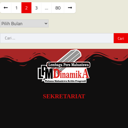
1
2
3
…
80
SEKRETARIAT