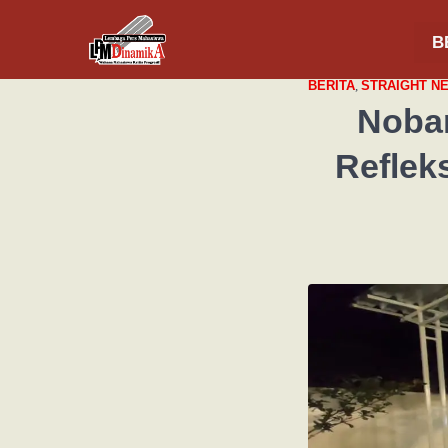
B
BERITA
,
STRAIGHT N
Nobar
Reflek