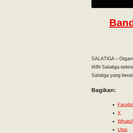
Band
SALATIGA – Organ
IAIN Salatiga sele
Salatiga yang bera
Bagikan:
Faceb
X
Whats
Utas