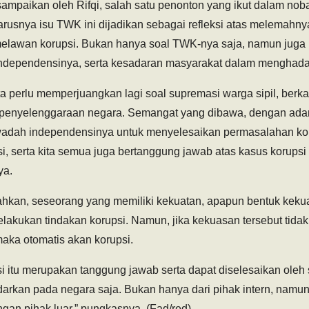
ampaikan oleh Rifqi, salah satu penonton yang ikut dalam nobar
usnya isu TWK ini dijadikan sebagai refleksi atas melemahn
melawan korupsi. Bukan hanya soal TWK-nya saja, namun juga
independensinya, serta kesadaran masyarakat dalam menghadap
ta perlu memperjuangkan lagi soal supremasi warga sipil, berk
penyelenggaraan negara. Semangat yang dibawa, dengan ad
 wadah independensinya untuk menyelesaikan permasalahan ko
si, serta kita semua juga bertanggung jawab atas kasus korupsi 
ya.
hkan, seseorang yang memiliki kekuatan, apapun bentuk kekua
lakukan tindakan korupsi. Namun, jika kekuasan tersebut tida
ka otomatis akan korupsi.
 itu merupakan tanggung jawab serta dapat diselesaikan oleh
arkan pada negara saja. Bukan hanya dari pihak intern, namun
an pihak luar,” pungkasnya. (Fad/red)