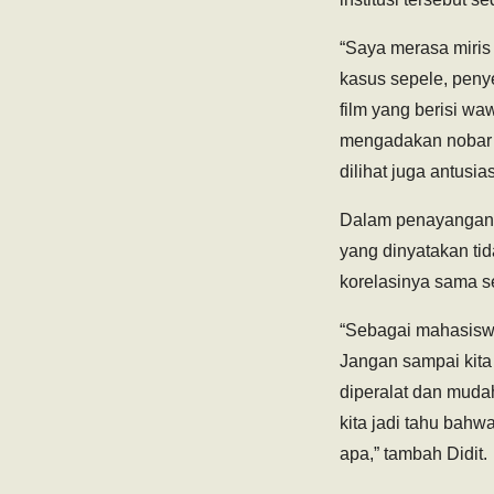
“Saya merasa miris 
kasus sepele, pen
film yang berisi wa
mengadakan nobar d
dilihat juga antusi
Dalam penayanganny
yang dinyatakan tid
korelasinya sama s
“Sebagai mahasiswa
Jangan sampai kita
diperalat dan mud
kita jadi tahu bah
apa,” tambah Didit.