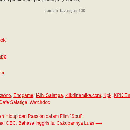
Jumlah Tayangan:
130
ook
App
am
ksono
,
Endgame
,
IAIN Salatiga
,
klikdinamika.com
,
Kpk
,
KPK E
Cafe Salatiga
,
Watchdoc
n Hidup dan Passion dalam Film “Soul”
nal CEC, Bahasa Inggris Itu Cakupannya Luas
⟶