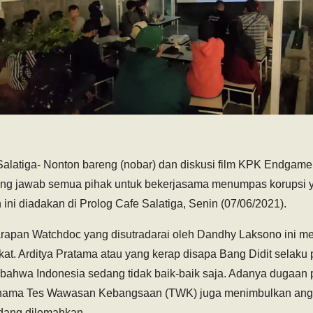
 Salatiga- Nonton bareng (nobar) dan diskusi film KPK Endgame
ung jawab semua pihak untuk bekerjasama menumpas korupsi ya
 ini diadakan di Prolog Cafe Salatiga, Senin (07/06/2021).
rapan Watchdoc yang disutradarai oleh Dandhy Laksono ini m
akat. Arditya Pratama atau yang kerap disapa Bang Didit selak
 bahwa Indonesia sedang tidak baik-baik saja. Adanya dugaa
ernama Tes Wawasan Kebangsaan (TWK) juga menimbulkan an
sedang dilemahkan.