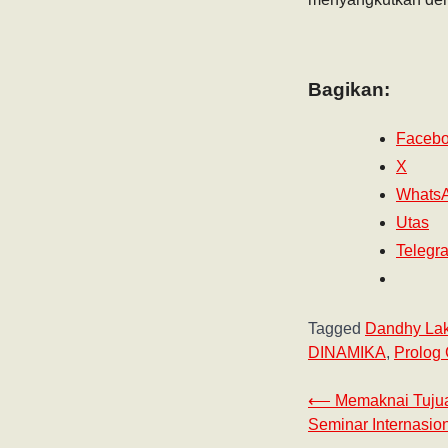
Bagikan:
Faceb
X
Whats
Utas
Telegr
Tagged
Dandhy La
DINAMIKA
,
Prolog 
⟵
Memaknai Tujua
Seminar Internasio