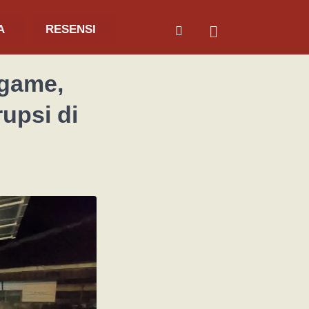
A
RESENSI
dgame,
upsi di