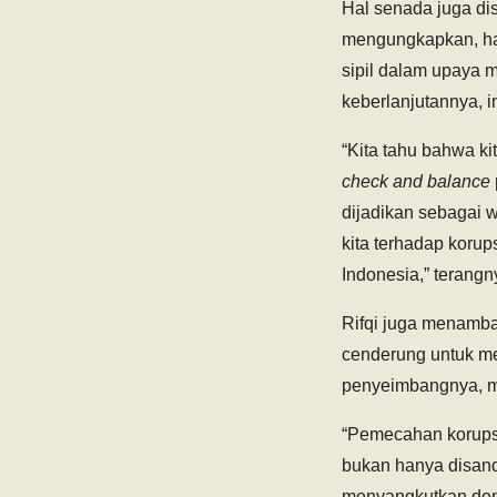
Hal senada juga dis
mengungkapkan, har
sipil dalam upaya 
keberlanjutannya, 
“Kita tahu bahwa ki
check and balance
dijadikan sebagai
kita terhadap korup
Indonesia,” terangn
Rifqi juga menamba
cenderung untuk me
penyeimbangnya, ma
“Pemecahan korupsi
bukan hanya disand
menyangkutkan deng