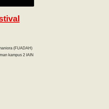
tival
umaniora (FUADAH)
laman kampus 2 IAIN