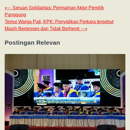
⟵
Seruan Solidaritas: Permainan Aktor Pemilik
Panggung
Temui Warga Pati, KPK: Penyidikan Perkara tersebut
Masih Berproses dan Tidak Berhenti
⟶
Postingan Relevan