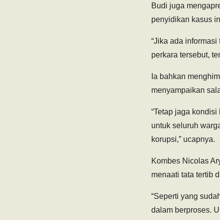
Budi juga mengapre
penyidikan kasus in
“Jika ada informas
perkara tersebut, t
Ia bahkan menghimb
menyampaikan sala
“Tetap jaga kondisi
untuk seluruh warg
korupsi,” ucapnya.
Kombes Nicolas Ary
menaati tata tertib
“Seperti yang suda
dalam berproses. Un