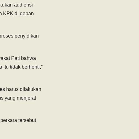
kukan audiensi
an KPK di depan
roses penyidikan
rakat Pati bahwa
itu tidak berhenti,”
es harus dilakukan
us yang menjerat
erkara tersebut