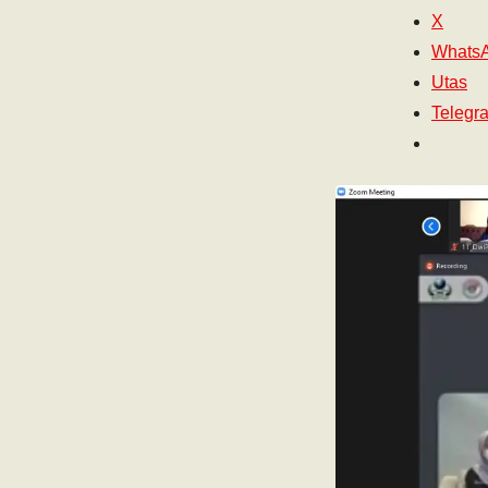
X
Whats
Utas
Telegr