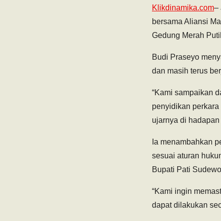
Klikdinamika.com
–
bersama Aliansi Ma
Gedung Merah Putih
Budi Praseyo meny
dan masih terus ber
“Kami sampaikan da
penyidikan perkara 
ujarnya di hadapan
Ia menambahkan pen
sesuai aturan huku
Bupati Pati Sudewo
“Kami ingin memast
dapat dilakukan se