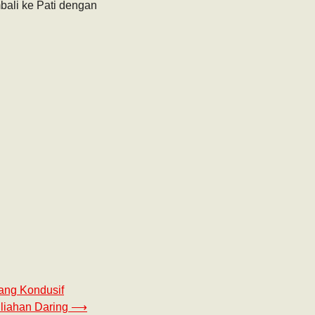
bali ke Pati dengan
ang Kondusif‎
iahan Daring‎
⟶