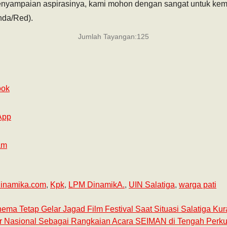
penyampaian aspirasinya, kami mohon dengan sangat untuk kem
anda/Red).
Jumlah Tayangan:
125
ook
App
am
dinamika.com
,
Kpk
,
LPM DinamikA.
,
UIN Salatiga
,
warga pati
ema Tetap Gelar Jagad Film Festival Saat Situasi Salatiga Kur
r Nasional Sebagai Rangkaian Acara SEIMAN di Tengah Perkul