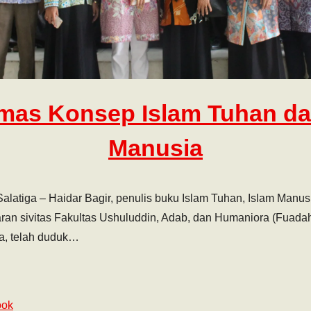
as Konsep Islam Tuhan da
Manusia
alatiga – Haidar Bagir, penulis buku Islam Tuhan, Islam Manusi
ran sivitas Fakultas Ushuluddin, Adab, dan Humaniora (Fuadah)
a, telah duduk…
ook