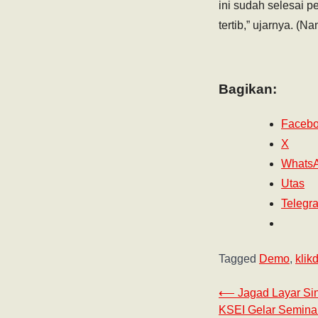
ini sudah selesai 
tertib,” ujarnya. (N
Bagikan:
Faceb
X
Whats
Utas
Telegr
Tagged
Demo
,
klik
⟵
Jagad Layar Sin
‎KSEI Gelar Semina