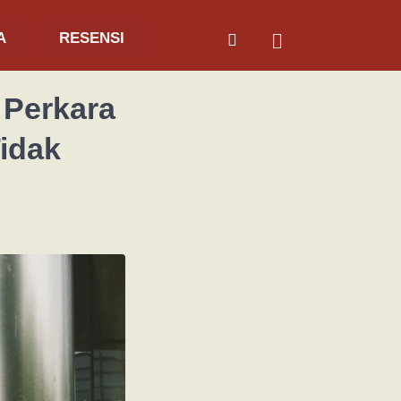
A
RESENSI
 Perkara
idak