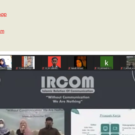
App
am