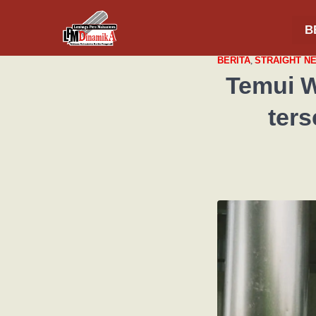
B
BERITA
,
STRAIGHT N
Temui W
ter