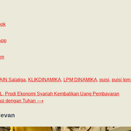
ook
App
am
IAIN Salatiga
,
KLIKDINAMIKA
,
LPM DINAMIKA
,
puisi
,
puisi lp
L, Prodi Ekonomi Syariah Kembalikan Uang Pembayaran
asi dengan Tuhan
⟶
levan