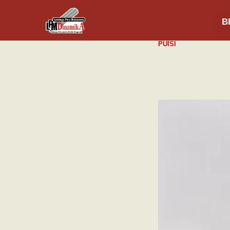
B
PUISI