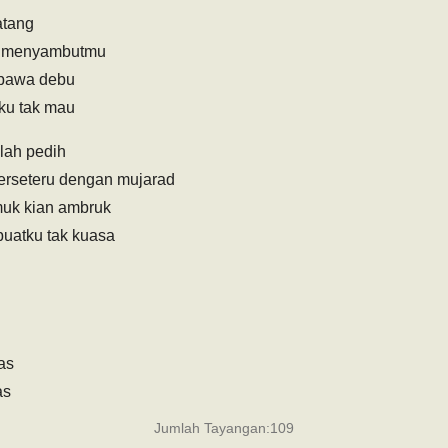
atang
k menyambutmu
bawa debu
ku tak mau
lah pedih
erseteru dengan mujarad
uk kian ambruk
buatku tak kuasa
as
as
Jumlah Tayangan:
109