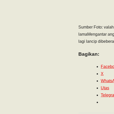
Sumber Foto: valah
lamaMengantar angi
lagi lancip dibeber
Bagikan:
Faceb
X
Whats
Utas
Telegr