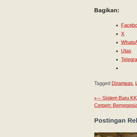
Bagikan:
Faceb
X
Whats
Utas
Telegr
Tagged
Dirampas
,
⟵
Sistem Baru KK
Cerpen: Bernegosi
Postingan Re