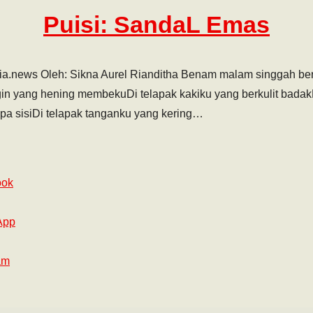
Puisi: SandaL Emas
ia.news Oleh: Sikna Aurel Rianditha Benam malam singgah be
n yang hening membekuDi telapak kakiku yang berkulit badakK
apa sisiDi telapak tanganku yang kering…
ook
App
am