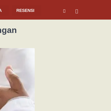
A
RESENSI
ngan