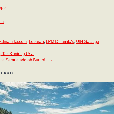
App
am
ikdinamika.com
,
Lebaran
,
LPM DinamikA.
,
UIN Salatiga
g Tak Kunjung Usai
ita Semua adalah Buruh!
⟶
levan