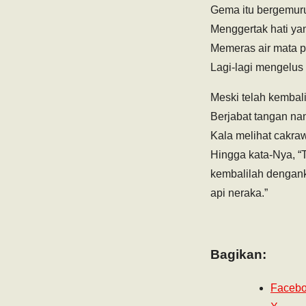
Gema itu bergemuru
Menggertak hati ya
Memeras air mata 
Lagi-lagi mengelus
Meski telah kembali
Berjabat tangan na
Kala melihat cakra
Hingga kata-Nya, “T
kembalilah dengank
api neraka.”
Bagikan:
Faceb