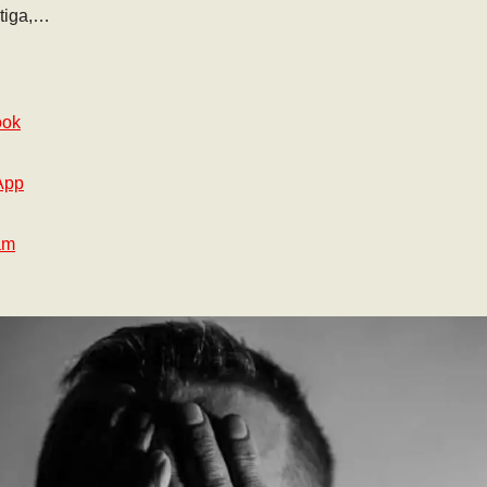
atiga,…
ook
App
am