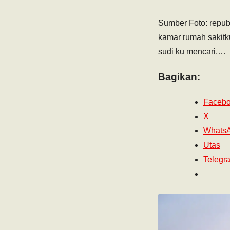
Sumber Foto: repub
kamar rumah sakitk
sudi ku mencari.…
Bagikan:
Faceb
X
Whats
Utas
Telegr