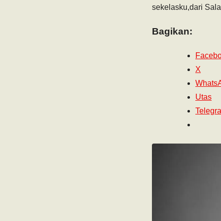
sekelasku,dari Sal
Bagikan:
Faceb
X
Whats
Utas
Telegr