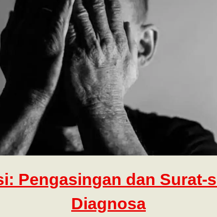
si: Pengasingan dan Surat-s
Diagnosa