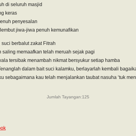
h di seluruh masjid
ng keras
penuh penyesalan
 lembut jiwa-jiwa penuh kemunafikan
 suci berbalut zakat Fitrah
n saling memaafkan telah meruah sejak pagi
wala tersibak menambah nikmat bersyukur setiap hamba
enanglah dalam bait suci kalamku, berlayarlah kembali bagaik
u sebagaimana kau telah menjalankan taubat nasuha ‘tuk men
Jumlah Tayangan:
125
ook