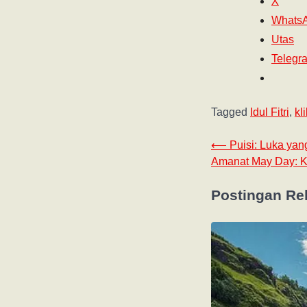
X
Whats
Utas
Telegr
Tagged
Idul Fitri
,
kl
⟵
Puisi: Luka yan
Amanat May Day: K
Postingan Re