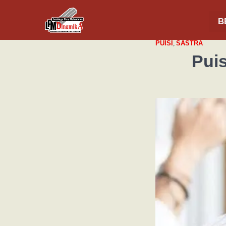
B
PUISI
,
SASTRA
Pui