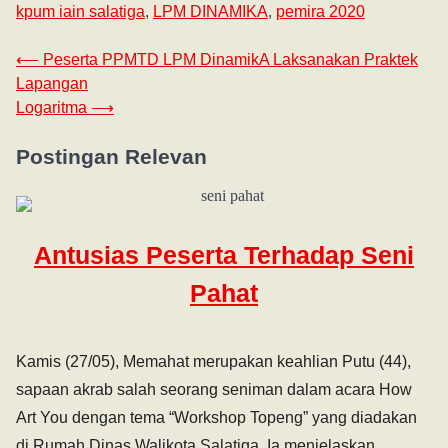
kpum iain salatiga
,
LPM DINAMIKA
,
pemira 2020
⟵
Peserta PPMTD LPM DinamikA Laksanakan Praktek
Lapangan
Logaritma
⟶
Postingan Relevan
Antusias Peserta Terhadap Seni
Pahat
Kamis (27/05), Memahat merupakan keahlian Putu (44),
sapaan akrab salah seorang seniman dalam acara How
Art You dengan tema “Workshop Topeng” yang diadakan
di Rumah Dinas Walikota Salatiga. Ia menjelaskan…