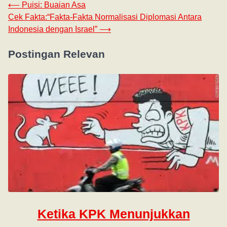
⟵
Puisi: Buaian Asa
Cek Fakta:“Fakta-Fakta Normalisasi Diplomasi Antara
Indonesia dengan Israel”
⟶
Postingan Relevan
Ketika KPK Menunjukkan