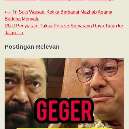
⟵
Tri Suci Waisak, Ketika Berbagai Mazhab Agama
Buddha Menyatu
RUU Penyiaran: Paksa Pers se-Semarang Raya Turun ke
Jalan
⟶
Postingan Relevan