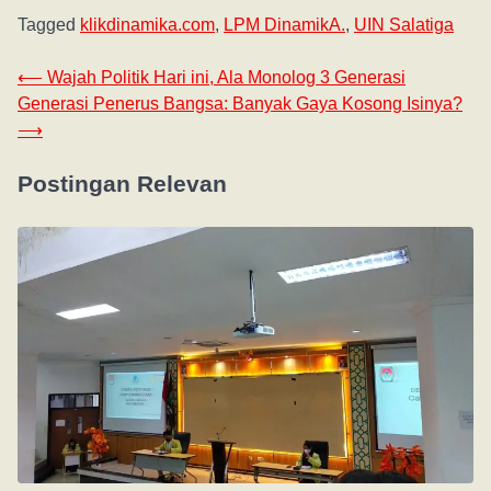
Tagged
klikdinamika.com
,
LPM DinamikA.
,
UIN Salatiga
⟵
Wajah Politik Hari ini, Ala Monolog 3 Generasi
Generasi Penerus Bangsa: Banyak Gaya Kosong Isinya?
⟶
Postingan Relevan