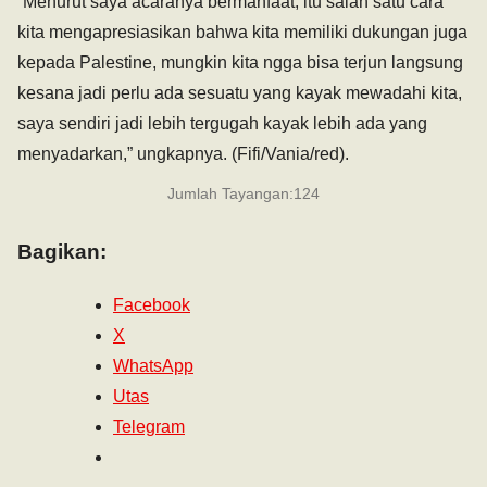
“Menurut saya acaranya bermanfaat, itu salah satu cara
kita mengapresiasikan bahwa kita memiliki dukungan juga
kepada Palestine, mungkin kita ngga bisa terjun langsung
kesana jadi perlu ada sesuatu yang kayak mewadahi kita,
saya sendiri jadi lebih tergugah kayak lebih ada yang
menyadarkan,” ungkapnya. (Fifi/Vania/red).
Jumlah Tayangan:
124
Bagikan:
Facebook
X
WhatsApp
Utas
Telegram