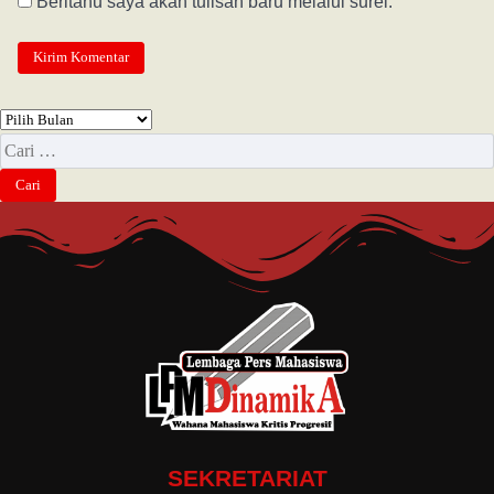
Beritahu saya akan tulisan baru melalui surel.
SEKRETARIAT