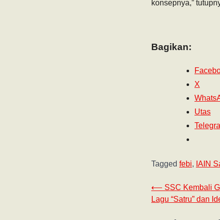
konsepnya,” tutupn
Bagikan:
Faceb
X
Whats
Utas
Telegr
Tagged
febi
,
IAIN S
⟵
SSC Kembali G
Lagu “Satru” dan Id