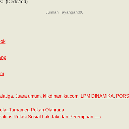
ya. (Dede/red)
Jumlah Tayangan:
80
ook
App
am
alatiga
,
Juara umum
,
klikdinamika.com
,
LPM DINAMIKA
,
POR
elar Turnamen Pekan Olahraga
ealitas Relasi Sosial Laki-laki dan Perempuan
⟶