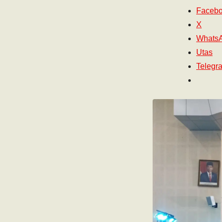
Faceb
X
Whats
Utas
Telegr