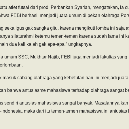
 satu atlet futsal dari prodi Perbankan Syariah, mengatakan, ia c
hwa FEBI berhasil menjadi juara umum di pekan olahraga Pors 
 sekaligus gak sangka gitu, karena mengikuti lomba ini saja 
, hanya silaturahmi ketemu temen-temen karena sudah lama ini 
main dua kali kalah gak apa-apa,” ungkapnya.
tua umum SSC, Mukhtar Najib, FEBI juga menjadi fakultas yang
perlombaan.
k masuk cabang olahraga yang kebetulan hari ini menjadi juar
kan bahwa antusiasme mahasiswa terhadap olahraga sangat be
s sendiri antusias mahasiswa sangat banyak. Masalahnya kan 
Indonesia, maka dari itu temen-temen mahasiswa ini antusias b