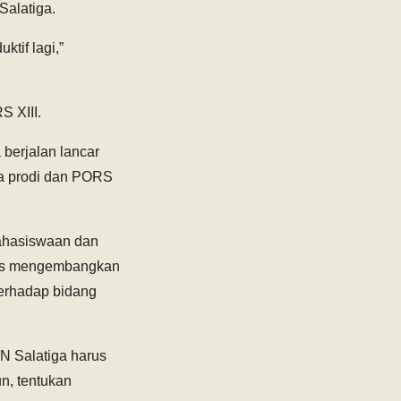
Salatiga.
tif lagi,”
S XIII.
 berjalan lancar
ua prodi dan PORS
ahasiswaan dan
rus mengembangkan
terhadap bidang
N Salatiga harus
un, tentukan