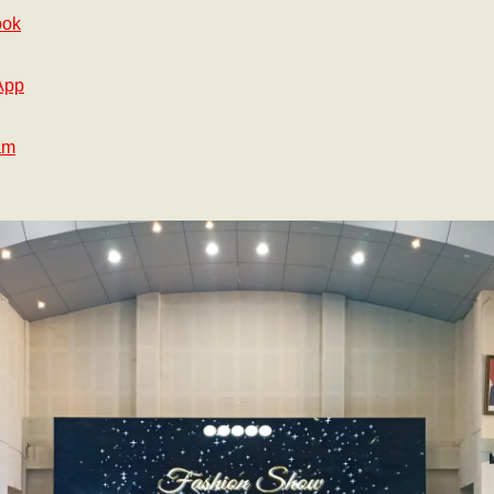
ook
App
am