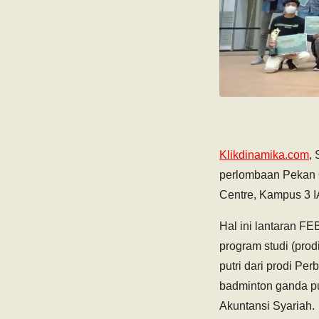
Klikdinamika.com
,
perlombaan Pekan O
Centre, Kampus 3 IA
Hal ini lantaran F
program studi (prodi
putri dari prodi Per
badminton ganda put
Akuntansi Syariah.