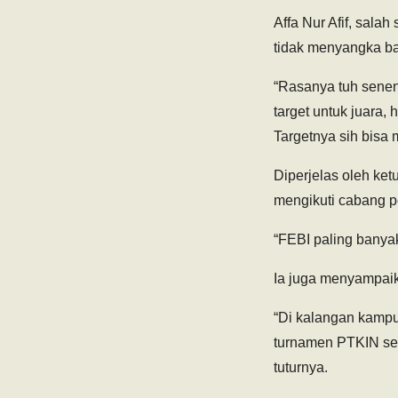
Affa Nur Afif, salah
tidak menyangka ba
“Rasanya tuh seneng
target untuk juara
Targetnya sih bisa 
Diperjelas oleh ke
mengikuti cabang 
“FEBI paling banya
Ia juga menyampai
“Di kalangan kampu
turnamen PTKIN se-
tuturnya.