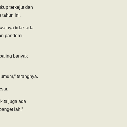
ukup terkejut dan
tahun ini.
awalnya tidak ada
kan pandemi.
 paling banyak
a umum,” terangnya.
sar.
kita juga ada
anget lah,”