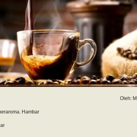
Oleh: M
 beraroma. Hambar
sar