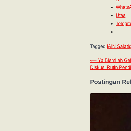
Whats
Utas
Telegr
Tagged
IAIN Salati
⟵
Ya Bismilah Gel
Diskusi Rutin Pend
Postingan Re