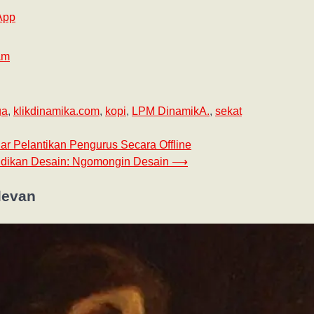
App
am
ga
,
klikdinamika.com
,
kopi
,
LPM DinamikA.
,
sekat
ar Pelantikan Pengurus Secara Offline
idikan Desain: Ngomongin Desain
⟶
levan