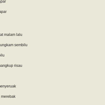
apar
apar
at malam lalu
bungkam sembilu
ilu
angkup risau
enyeruak
g merebak