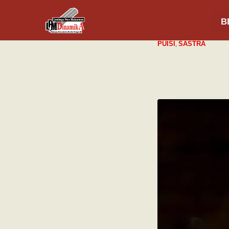
B
PUISI
,
SASTRA