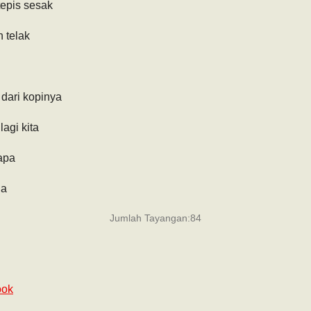
tepis sesak
h telak
 dari kopinya
agi kita
sapa
ua
Jumlah Tayangan:
84
ook