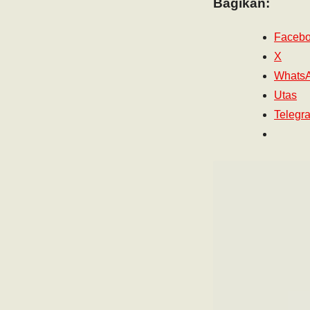
Bagikan:
Faceb
X
Whats
Utas
Telegr
“PENDIDIKAN” Oleh 
sajadahku.. Bahaya
yang tidak…