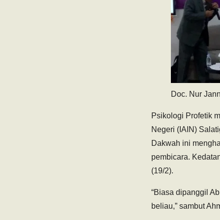
Doc. Nur Jan
Psikologi Profetik 
Negeri (IAIN) Salat
Dakwah ini menghad
pembicara. Kedatan
(19/2).
“Biasa dipanggil A
beliau,” sambut Ahm