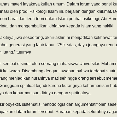
as materi layaknya kuliah umum. Dalam forum yang berisi ku
nasi oleh prodi Psikologi Islam ini, berjalan dengan khikmat. 
eori barat dan teori-teori dalam Islam perihal psikologi, Abi H
intai dan mengembalikan kiblatnya kepada Islam yang hakiki.
kitnya jiwa seseorang, akhir-akhir ini menjadikan kekhawatira
hui generasi yang lahir tahun ’75 keatas, daya juangnya rend
 juang,” tuturnya.
 sempat disindir oleh seorang mahasiswa Universitas Muham
ait kejiwaan. Disambung dengan jawaban bahwa terdapat suatu
 yang menjadikan nuraninya mati sehingga orang tersebut mem
 Gangguan spiritual terjadi karena kurangnya keharmonisan hu
ya dan keharmonisan dirinya dengan spiritualnya.
ikir obyektif, sistematis, metodologis dan argumentatif oleh se
paikan dalam forum tersebut. Harapan kepada seluruhnya agar t