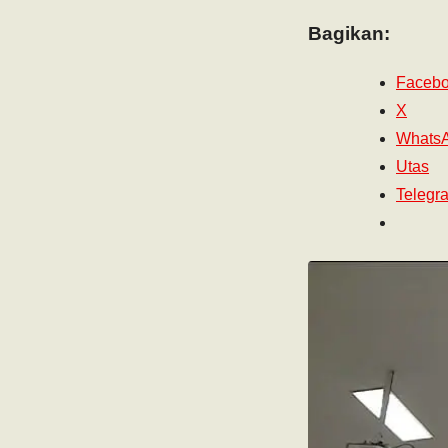
Bagikan:
Faceb
X
Whats
Utas
Telegr