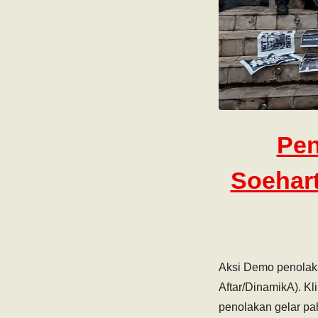
Pen
Soehart
Aksi Demo penolaka
Aftar/DinamikA). K
penolakan gelar p