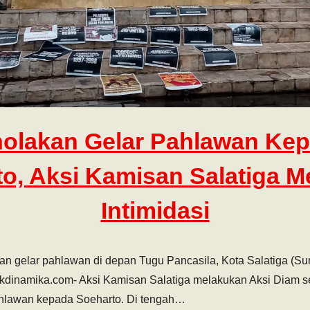
olakan Gelar Pahlawan Ke
o, Aksi Kamisan Salatiga 
Intimidasi
n gelar pahlawan di depan Tugu Pancasila, Kota Salatiga (Su
likdinamika.com- Aksi Kamisan Salatiga melakukan Aksi Diam s
ahlawan kepada Soeharto. Di tengah…