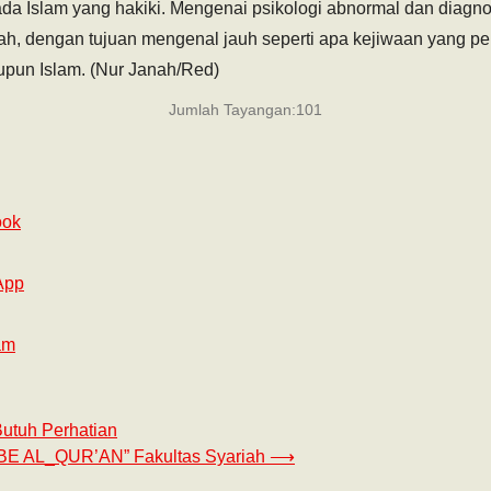
ada Islam yang hakiki. Mengenai psikologi abnormal dan diagno
ah, dengan tujuan mengenal jauh seperti apa kejiwaan yang pe
aupun Islam. (Nur Janah/Red)
Jumlah Tayangan:
101
ook
App
am
utuh Perhatian
BE AL_QUR’AN” Fakultas Syariah
⟶