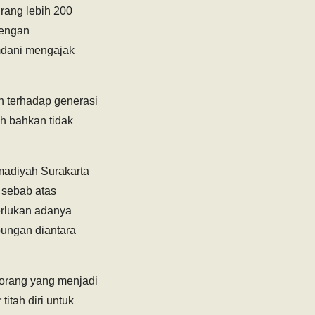
rang lebih 200
Dengan
amdani mengajak
n terhadap generasi
ah bahkan tidak
madiyah Surakarta
 sebab atas
erlukan adanya
bungan diantara
seorang yang menjadi
itah diri untuk