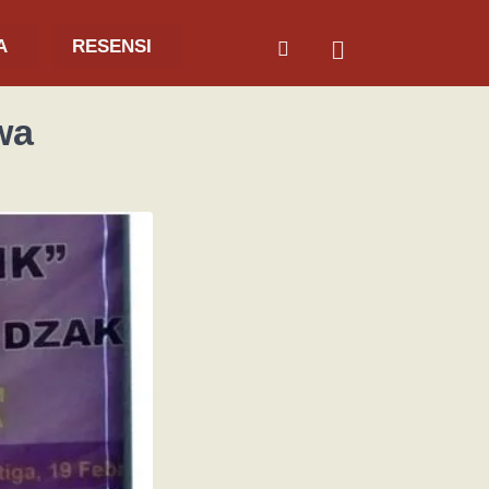
A
RESENSI
wa