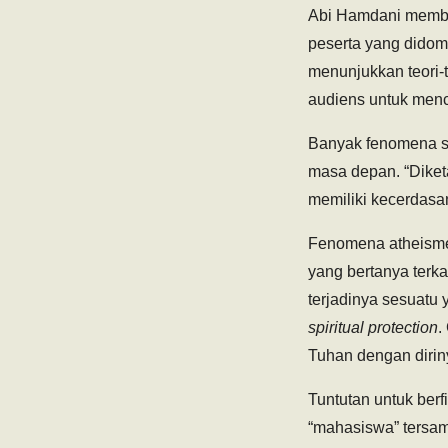
Abi Hamdani membah
peserta yang didomi
menunjukkan teori-t
audiens untuk menc
Banyak fenomena sa
masa depan. “Diketa
memiliki kecerdasan
Fenomena atheisme
yang bertanya terk
terjadinya sesuatu
spiritual protection
.
Tuhan dengan dirin
Tuntutan untuk berf
“mahasiswa” tersam