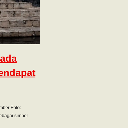
pada
Mendapat
mber Foto:
ebagai simbol