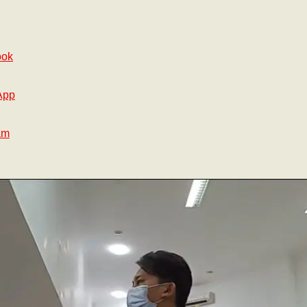
ook
App
am