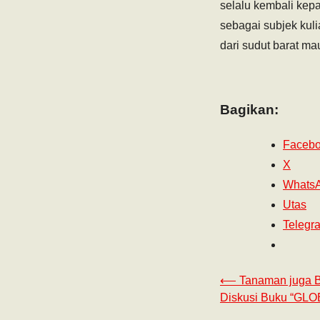
selalu kembali kep
sebagai subjek kuli
dari sudut barat m
Bagikan:
Faceb
X
Whats
Utas
Telegr
⟵
Tanaman juga B
Diskusi Buku “GLO