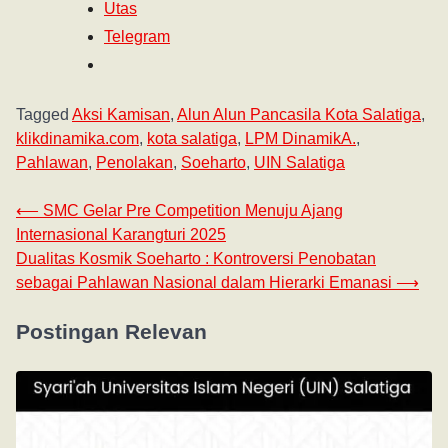
Utas
Telegram
Tagged
Aksi Kamisan
,
Alun Alun Pancasila Kota Salatiga
,
klikdinamika.com
,
kota salatiga
,
LPM DinamikA.
,
Pahlawan
,
Penolakan
,
Soeharto
,
UIN Salatiga
⟵
SMC Gelar Pre Competition Menuju Ajang
Internasional Karangturi 2025
Dualitas Kosmik Soeharto : Kontroversi Penobatan
sebagai Pahlawan Nasional dalam Hierarki Emanasi
⟶
Postingan Relevan