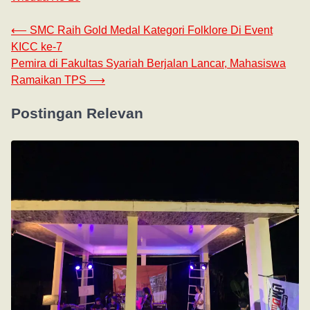
⟵
SMC Raih Gold Medal Kategori Folklore Di Event
KICC ke-7
Pemira di Fakultas Syariah Berjalan Lancar, Mahasiswa
Ramaikan TPS
⟶
Postingan Relevan