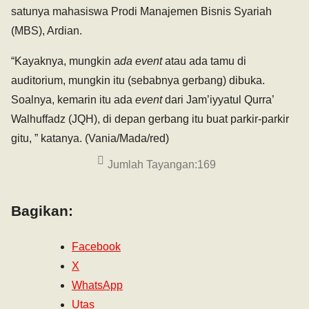
satunya mahasiswa Prodi Manajemen Bisnis Syariah
(MBS), Ardian.
“Kayaknya, mungkin a
da event
atau ada tamu di
auditorium, mungkin itu (sebabnya gerbang) dibuka.
Soalnya, kemarin itu ada
event
dari Jam’iyyatul Qurra’
Walhuffadz (JQH), di depan gerbang itu buat parkir-parkir
gitu, ” katanya. (Vania/Mada/red)
Jumlah Tayangan:
169
Bagikan:
Facebook
X
WhatsApp
Utas