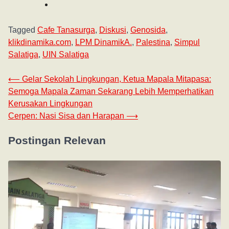
Tagged
Cafe Tanasurga
,
Diskusi
,
Genosida
,
klikdinamika.com
,
LPM DinamikA.
,
Palestina
,
Simpul
Salatiga
,
UIN Salatiga
⟵
Gelar Sekolah Lingkungan, Ketua Mapala Mitapasa:
Semoga Mapala Zaman Sekarang Lebih Memperhatikan
Kerusakan Lingkungan
Cerpen: Nasi Sisa dan Harapan
⟶
Postingan Relevan