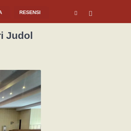
A
RESENSI
i Judol