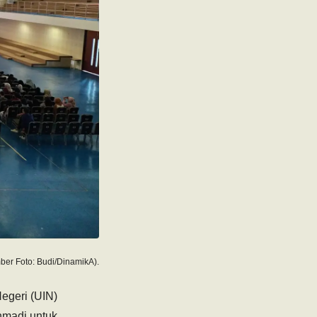
mber Foto: Budi/DinamikA).
Negeri (UIN)
chmadi untuk