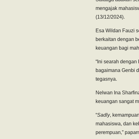
mengajak mahasisw
(13/12/2024).
Esa Wildan Fauzi se
berkaitan dengan b
keuangan bagi ma
“Ini searah dengan
bagaimana Genbi d
tegasnya.
Nelwan Ina Sharfina,
keuangan sangat mi
“
Sadly
, kemampuan l
mahasiswa, dan keb
perempuan,” papar