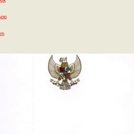
ook
App
am