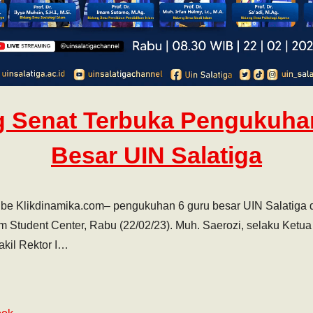
g Senat Terbuka Pengukuha
Besar UIN Salatiga
be Klikdinamika.com– pengukuhan 6 guru besar UIN Salatiga 
um Student Center, Rabu (22/02/23). Muh. Saerozi, selaku Ketu
kil Rektor I…