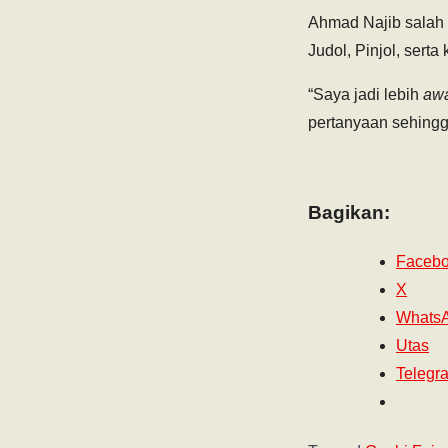
Ahmad Najib salah 
Judol, Pinjol, ser
“Saya jadi lebih
aw
pertanyaan sehingg
Bagikan:
Faceb
X
Whats
Utas
Telegr