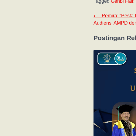
Tagged
Genbi Fair
,
⟵
Pemira: “Pesta
Audiensi AMPD deng
Postingan Re