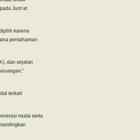
 pada Jum’at
ipilih karena
sarana pemahaman
), dan sejalan
keuangan,”
al terkait
 generasi muda serta
ibandingkan