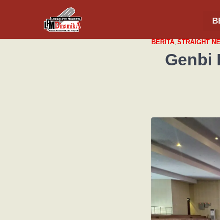
B
BERITA
,
STRAIGHT N
Genbi 