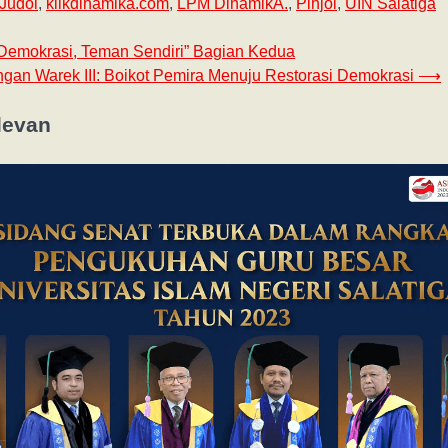
Judol
,
klikdinamika.com
,
LPM DinamikA.
,
Pinjol
,
UIN Salatiga
 Demokrasi, Teman Sendiri” Bagian Kedua
an Warek III: Boikot Pemira Menuju Restorasi Demokrasi
⟶
levan