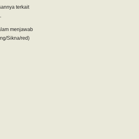
annya terkait
.
 dalam menjawab
ng/Sikna/red)