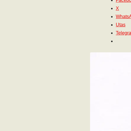
Faceb
X
Whats
Utas
Telegr