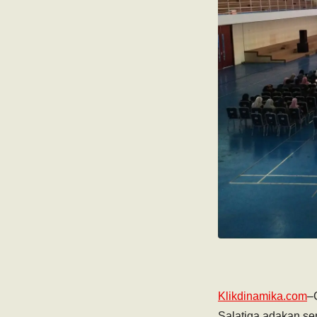
Klikdinamika.com
–
Salatiga adakan sem