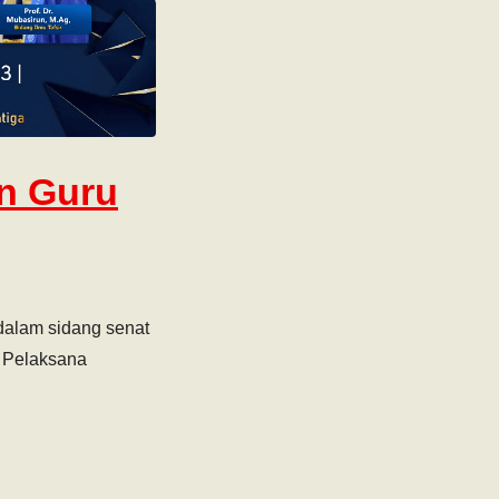
n Guru
dalam sidang senat
a Pelaksana