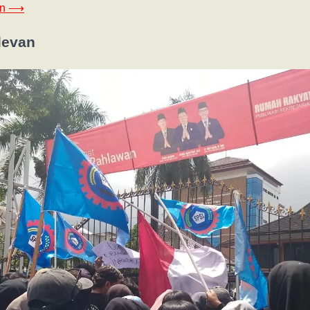
n
⟶
levan