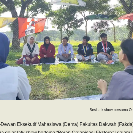
Sesi talk show bersama Or
Dewan Eksekutif Mahasiswa (Dema) Fakultas Dakwah (Fakda) 
ga gelar
talk show
bertema “Peran Organisasi Eksternal dalam 