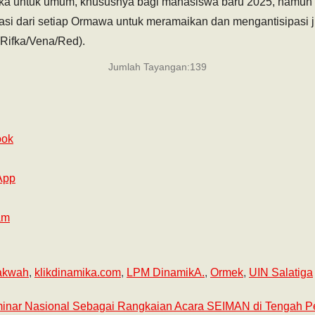
uka untuk umum, khususnya bagi mahasiswa baru 2025, namun 
i dari setiap Ormawa untuk meramaikan dan mengantisipasi ji
(Rifka/Vena/Red).
Jumlah Tayangan:
139
ook
App
am
akwah
,
klikdinamika.com
,
LPM DinamikA.
,
Ormek
,
UIN Salatiga
minar Nasional Sebagai Rangkaian Acara SEIMAN di Tengah Pe