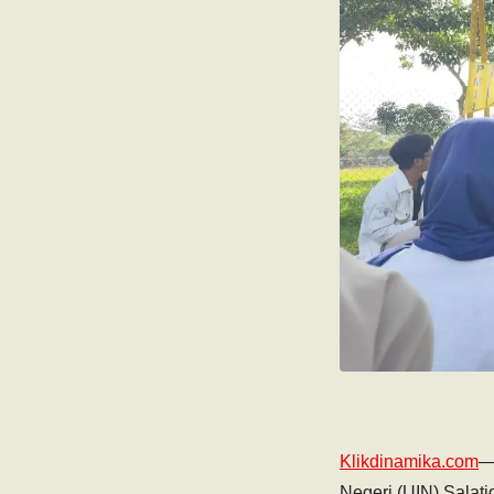
Klikdinamika.com
—
Negeri (UIN) Salati