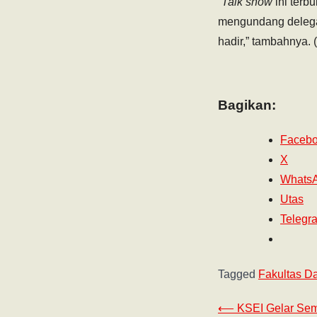
“
Talk show
ini terb
mengundang delegas
hadir,” tambahnya. 
Bagikan:
Faceb
X
Whats
Utas
Telegr
Tagged
Fakultas D
⟵
‎KSEI Gelar Se