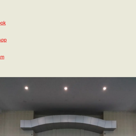
ook
App
am