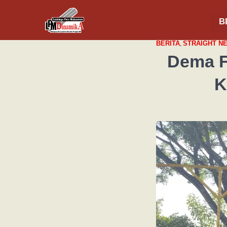
B
BERITA
,
STRAIGHT N
Dema F
K