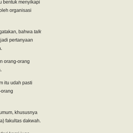
u bentuk menyikapi
oleh organisasi
engatakan, bahwa
talk
jadi pertanyaan
.
n orang-orang
.
m itu udah pasti
g-orang
 umum, khususnya
a) fakultas dakwah.