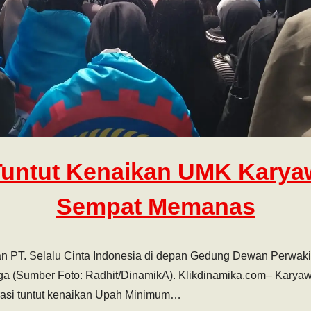
untut Kenaikan UMK Karya
Sempat Memanas
n PT. Selalu Cinta Indonesia di depan Gedung Dewan Perwaki
ga (Sumber Foto: Radhit/DinamikA). Klikdinamika.com– Karyaw
rasi tuntut kenaikan Upah Minimum…