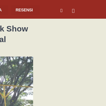
A
RESENSI
lk Show
al