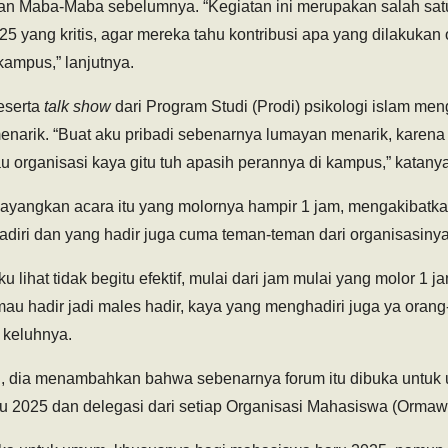
n Maba-Maba sebelumnya. “Kegiatan ini merupakan salah sat
 yang kritis, agar mereka tahu kontribusi apa yang dilakukan 
kampus,” lanjutnya.
eserta
talk show
dari Program Studi (Prodi) psikologi islam m
enarik. “Buat aku pribadi sebenarnya lumayan menarik, karena 
au organisasi kaya gitu tuh apasih perannya di kampus,” katanya
yangkan acara itu yang molornya hampir 1 jam, mengakibatka
diri dan yang hadir juga cuma teman-teman dari organisasinya
lihat tidak begitu efektif, mulai dari jam mulai yang molor 1 ja
mau hadir jadi males hadir, kaya yang menghadiri juga ya oran
” keluhnya.
, dia menambahkan bahwa sebenarnya forum itu dibuka untuk
u 2025 dan delegasi dari setiap Organisasi Mahasiswa (Ormaw