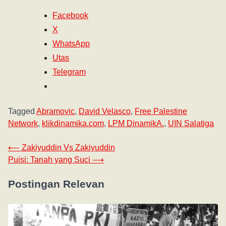
Facebook
X
WhatsApp
Utas
Telegram
Tagged
Abramovic
,
David Velasco
,
Free Palestine
Network
,
klikdinamika.com
,
LPM DinamikA.
,
UIN Salatiga
⟵
Zakiyuddin Vs Zakiyuddin
Puisi: Tanah yang Suci
⟶
Postingan Relevan