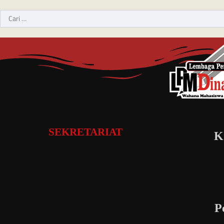
SEKRETARIAT
K
P