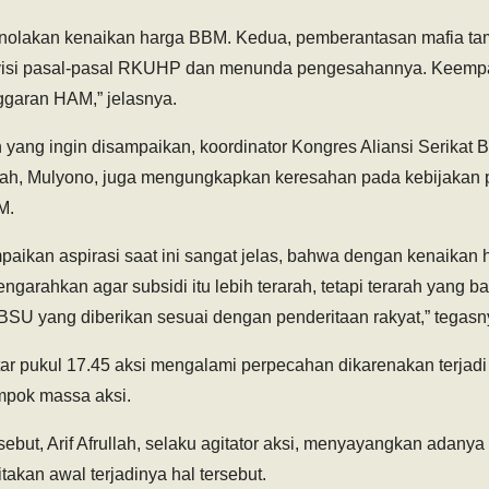
penolakan kenaikan harga BBM. Kedua, pemberantasan mafia t
evisi pasal-pasal RKUHP dan menunda pengesahannya. Keempa
garan HAM,” jelasnya.
 yang ingin disampaikan, koordinator Kongres Aliansi Serikat 
ah, Mulyono, juga mengungkapkan keresahan pada kebijakan p
M.
paikan aspirasi saat ini sangat jelas, bahwa dengan kenaikan
garahkan agar subsidi itu lebih terarah, tetapi terarah yang 
SU yang diberikan sesuai dengan penderitaan rakyat,” tegasn
itar pukul 17.45 aksi mengalami perpecahan dikarenakan terjad
mpok massa aksi.
sebut, Arif Afrullah, selaku agitator aksi, menyayangkan adan
takan awal terjadinya hal tersebut.