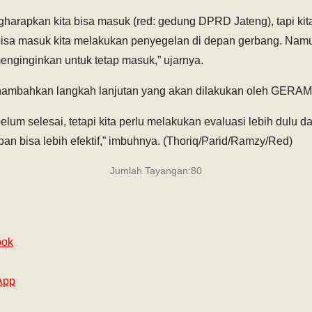
arapkan kita bisa masuk (red: gedung DPRD Jateng), tapi kit
 bisa masuk kita melakukan penyegelan di depan gerbang. Nam
enginginkan untuk tetap masuk,” ujarnya.
enambahkan langkah lanjutan yang akan dilakukan oleh GERAM
elum selesai, tetapi kita perlu melakukan evaluasi lebih dul
an bisa lebih efektif,” imbuhnya. (Thoriq/Parid/Ramzy/Red)
Jumlah Tayangan:
80
ook
App