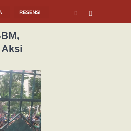
A
RESENSI
BBM,
 Aksi