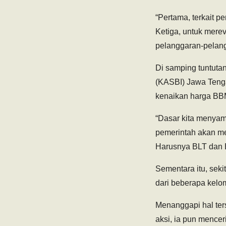
“Pertama, terkait 
Ketiga, untuk mer
pelanggaran-pelang
Di samping tuntutan
(KASBI) Jawa Teng
kenaikan harga BB
“Dasar kita menyam
pemerintah akan men
Harusnya BLT dan B
Sementara itu, sek
dari beberapa kelo
Menanggapi hal ter
aksi, ia pun menceri