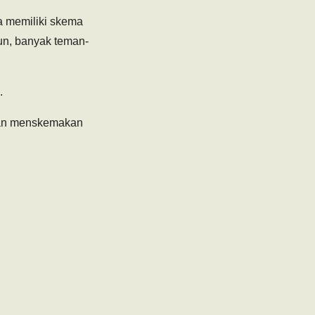
a memiliki skema
un, banyak teman-
.
u dan menskemakan