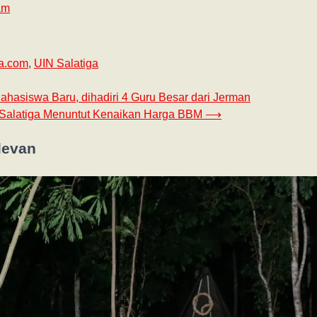
am
ka.com
,
UIN Salatiga
hasiswa Baru, dihadiri 4 Guru Besar dari Jerman
 Salatiga Menuntut Kenaikan Harga BBM
⟶
levan