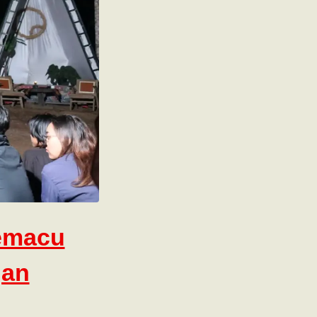
emacu
gan