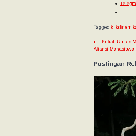
Telegr
Tagged
klikdinami
⟵
Kuliah Umum Ma
Aliansi Mahasiswa
Postingan Re