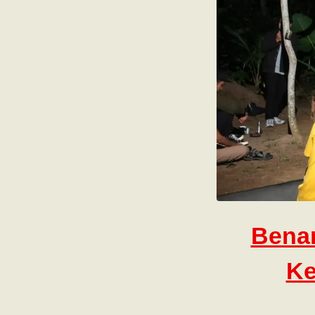
Bena
Ke