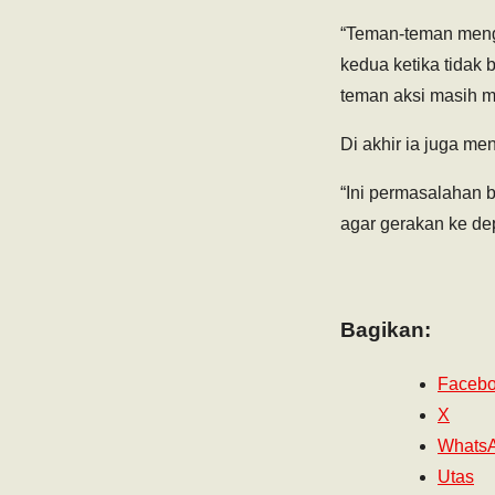
“Teman-teman mengh
kedua ketika tidak
teman aksi masih m
Di akhir ia juga m
“Ini permasalahan b
agar gerakan ke dep
Bagikan:
Faceb
X
Whats
Utas