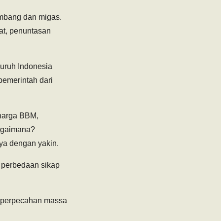
ambang dan migas.
t, penuntasan
Buruh Indonesia
emerintah dari
 harga BBM,
bagaimana?
ya dengan yakin.
i perbedaan sikap
ya perpecahan massa