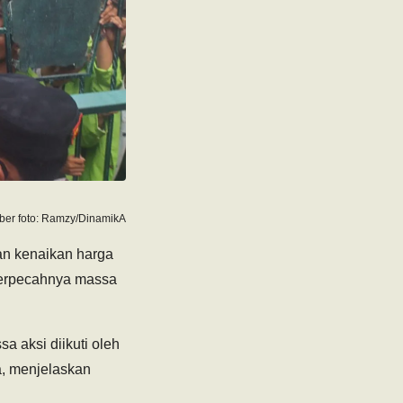
er foto: Ramzy/DinamikA
n kenaikan harga
terpecahnya massa
 aksi diikuti oleh
a, menjelaskan