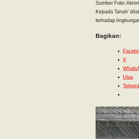
Sumber Foto: Akrom
Kepada Tanah’ dila
terhadap lingkunga
Bagikan:
Faceb
X
Whats
Utas
Telegr