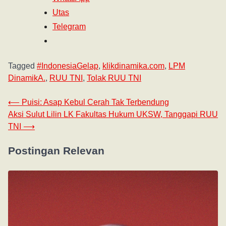
Utas
Telegram
Tagged
#IndonesiaGelap
,
klikdinamika.com
,
LPM
DinamikA.
,
RUU TNI
,
Tolak RUU TNI
⟵
Puisi: Asap Kebul Cerah Tak Terbendung
Aksi Sulut Lilin LK Fakultas Hukum UKSW, Tanggapi RUU
TNI
⟶
Postingan Relevan