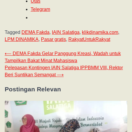
Utas
Telegram
Tagged
DEMA Fakda
,
IAIN Salatiga
,
klikdinamika.com
,
LPM DINAMIKA
,
Pasar gratis
,
RakyatUntukRakyat
⟵
DEMA Fakda Gelar Panggung Kreasi, Wadah untuk
Tampilkan Bakat Minat Mahasiswa
Pelepasan Kontingen IAIN Salatiga IPPBMM VIII, Rektor
Beri Suntikan Semangat
⟶
Postingan Relevan