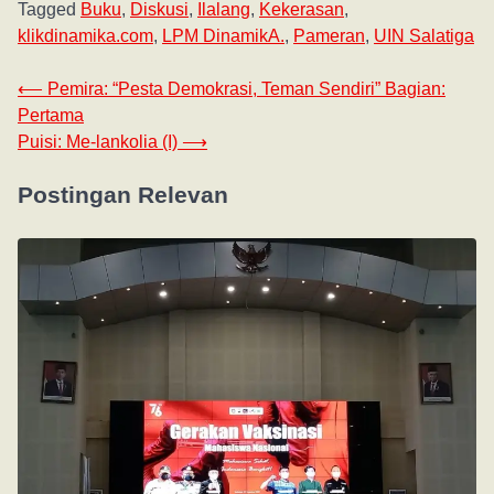
Tagged
Buku
,
Diskusi
,
Ilalang
,
Kekerasan
,
klikdinamika.com
,
LPM DinamikA.
,
Pameran
,
UIN Salatiga
⟵
Pemira: “Pesta Demokrasi, Teman Sendiri” Bagian:
Pertama
Puisi: Me-lankolia (I)
⟶
Postingan Relevan