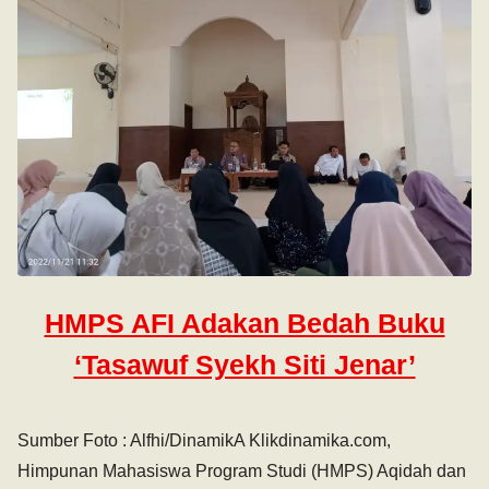
HMPS AFI Adakan Bedah Buku
‘Tasawuf Syekh Siti Jenar’
Sumber Foto : Alfhi/DinamikA Klikdinamika.com,
Himpunan Mahasiswa Program Studi (HMPS) Aqidah dan