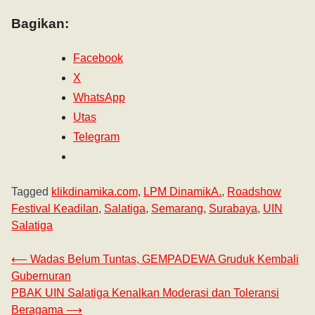
Bagikan:
Facebook
X
WhatsApp
Utas
Telegram
Tagged
klikdinamika.com
,
LPM DinamikA.
,
Roadshow
Festival Keadilan
,
Salatiga
,
Semarang
,
Surabaya
,
UIN
Salatiga
⟵
Wadas Belum Tuntas, GEMPADEWA Gruduk Kembali
Gubernuran
PBAK UIN Salatiga Kenalkan Moderasi dan Toleransi
Beragama
⟶