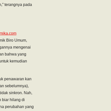
n,” terangnya pada
amika.com
mik Biro Umum,
ngannya mengenai
skan bahwa yang
 untuk kemudian
ntuk penawaran kan
an sebelumnya),
idak sinkron. Nah,
 biar hilang di
rena perubahan yang