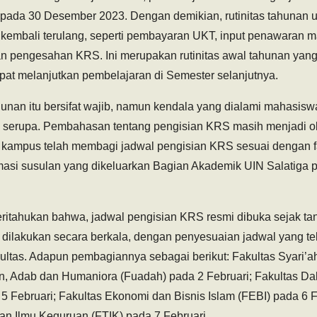
 pada 30 Desember 2023. Dengan demikian, rutinitas tahunan 
kembali terulang, seperti pembayaran UKT, input penawaran mat
dan pengesahan KRS. Ini merupakan rutinitas awal tahunan yang
at melanjutkan pembelajaran di Semester selanjutnya.
ahunan itu bersifat wajib, namun kendala yang dialami mahasisw
serupa. Pembahasan tentang pengisian KRS masih menjadi ob
 kampus telah membagi jadwal pengisian KRS sesuai dengan f
asi susulan yang dikeluarkan Bagian Akademik UIN Salatiga 
eritahukan bahwa, jadwal pengisian KRS resmi dibuka sejak ta
 dilakukan secara berkala, dengan penyesuaian jadwal yang tel
ltas. Adapun pembagiannya sebagai berikut: Fakultas Syari’ah
n, Adab dan Humaniora (Fuadah) pada 2 Februari; Fakultas 
 Februari; Fakultas Ekonomi dan Bisnis Islam (FEBI) pada 6 Fe
dan Ilmu Keguruan (FTIK) pada 7 Februari.