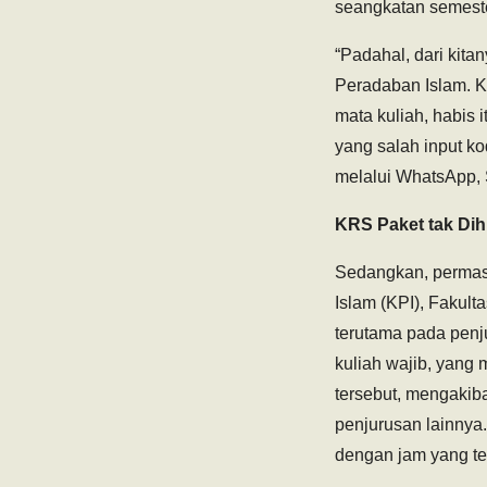
seangkatan semester
“Padahal, dari kita
Peradaban Islam. Ka
mata kuliah, habis
yang salah input ko
melalui WhatsApp, 
KRS Paket tak Di
Sedangkan, permasa
Islam (KPI), Fakul
terutama pada penju
kuliah wajib, yang
tersebut, mengakiba
penjurusan lainnya
dengan jam yang te