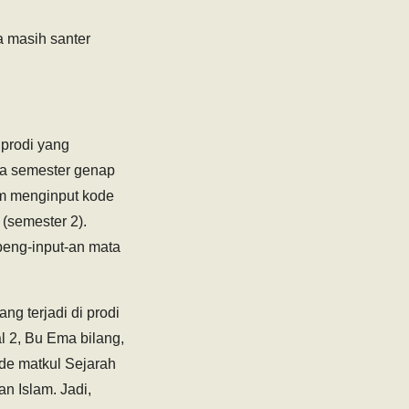
 masih santer
 prodi yang
da semester genap
am menginput kode
(semester 2).
peng-input-an mata
g terjadi di prodi
al 2, Bu Ema bilang,
ode matkul Sejarah
 Islam. Jadi,