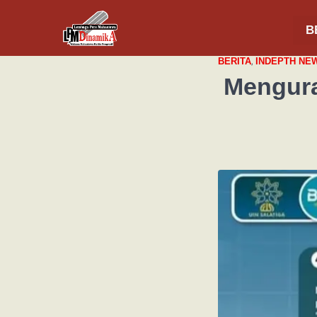
B
,
BERITA
INDEPTH NE
Mengura