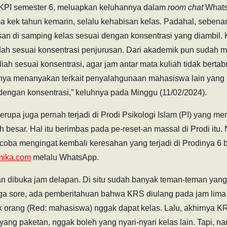
KPI semester 6, meluapkan keluhannya dalam
room chat
Whats
 kek tahun kemarin, selalu kehabisan kelas. Padahal, sebena
san di samping kelas sesuai dengan konsentrasi yang diambil.
udah sesuai konsentrasi penjurusan. Dari akademik pun sudah 
ah sesuai konsentrasi, agar jam antar mata kuliah tidak berta
anya menanyakan terkait penyalahgunaan mahasiswa lain yang
 dengan konsentrasi,” keluhnya pada Minggu (11/02/2024).
serupa juga pernah terjadi di Prodi Psikologi Islam (PI) yang 
 besar. Hal itu berimbas pada pe-reset-an massal di Prodi itu
oba mengingat kembali keresahan yang terjadi di Prodinya 6 b
mika.com
melalu WhatsApp.
an dibuka jam delapan. Di situ sudah banyak teman-teman yang
 tiga sore, ada pemberitahuan bahwa KRS diulang pada jam lima
 orang (Red: mahasiswa) nggak dapat kelas. Lalu, akhirnya K
ang paketan, nggak boleh yang nyari-nyari kelas lain. Tapi, n