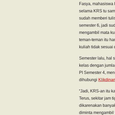
Fasya, mahasiswa 
selama KRS tu sama
sudah memberi tuli
semester 6, jadi s
mengambil mata kuli
teman-teman itu h
kuliah tidak sesuai
Semester lalu, hal 
kelas dengan jumlah
PI Semester 4, menc
dihubungi
Klikdina
“Jadi, KRS-an itu k
Terus, sekitar jam
dikarenakan banyak
diminta mengambil y