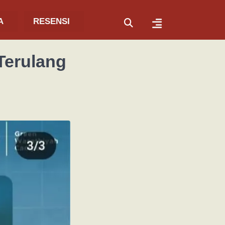
A
RESENSI
Terulang