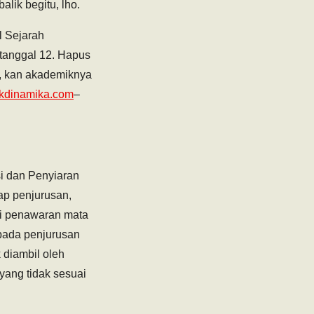
lik begitu, lho.
l Sejarah
 tanggal 12. Hapus
l, kan akademiknya
ikdinamika.com
–
i dan Penyiaran
ap penjurusan,
adi penawaran mata
 pada penjurusan
 diambil oleh
yang tidak sesuai