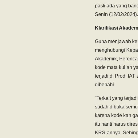
pasti ada yang band
Senin (12/02/2024).
Klarifikasi Akadem
Guna menjawab kere
menghubungi Kepal
Akademik, Perenca
kode mata kuliah y
terjadi di Prodi I
dibenahi.
“Terkait yang terja
sudah dibuka semua
karena kode kan ga
itu nanti harus dir
KRS-annya. Sehingg