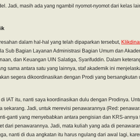
el. Jadi, masih ada yang ngambil nyomot-nyomot dari kelas lai
ik
sahan dalam hal-hal yang telah dipaparkan tersebut,
Klikdin
a Sub Bagian Layanan Administrasi Bagian Umum dan Akade
naan, dan Keuangan UIN Salatiga, Syarifuddin. Dalam ketera
ang sama antara satu yang lainnya, staf akademik ini menjela
AT akan segera dikoordinasikan dengan Prodi yang bersangkutan
di di IAT itu, nanti saya koordinasikan dulu dengan Prodinya. U
 sekarang. Jadi, untuk merevisi penawarannya (Red: penawar
nti-ganti yang menyebabkan antara pengisian dan KRS-annya t
eset dari penawarannya. Jadi, mata kuliah yang ada di penawaran
a, nanti di dua angkatan itu harus ngulang dari awal lagi, ka