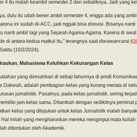
 4 itu malah keambil semester 2 dan sebaliknya. Jadi yang keba
nya, dulu itu udah bener ambil semester 4, engga ada yang ambi
rena ini sudah di-ACC, jadi nggak bisa direvisi. Bisanya nanti
 itu nanti ambil lagi yang Sejarah Agama-Agama. Karena di awa
de di antara kedua matkul itu,” terangnya saat diwawancarai
Kl
Sabtu (10/2/2024).
hiraukan, Mahasiswa Keluhkan Kekurangan Kelas
lahan yang diresahkan di setiap tahunnya di prodi Komunikas
tas Dakwah, adalah pembagian kelas yang kurang merata di seti
rusan jurnalistik. Pasalnya, pada kelas jurnalistik, sering terj
 memiliki jam kelas sama. Ditambah dengan sedikitnya peminat
tkan kelas yang ditujukan untuk kelas Jurnalistik malah banyak
. Hal inilah yang mengharuskan mereka menginput mata kuliah 
lah ditentukan oleh Akademik.