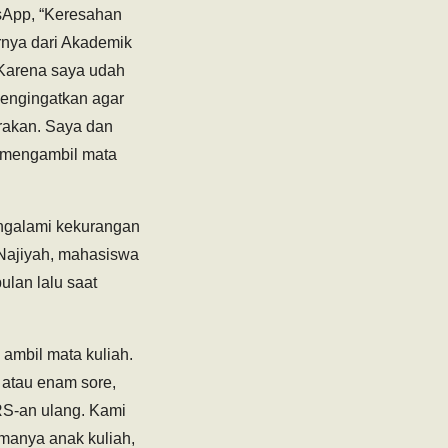
App, “Keresahan
rnya dari Akademik
 Karena saya udah
mengingatkan agar
brakan. Saya dan
 mengambil mata
mengalami kekurangan
. Najiyah, mahasiswa
ulan lalu saat
 ambil mata kuliah.
 atau enam sore,
RS-an ulang. Kami
amanya anak kuliah,