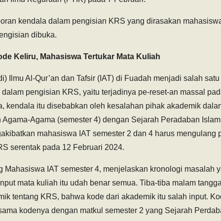
poran kendala dalam pengisian KRS yang dirasakan mahasiswa
engisian dibuka.
de Keliru, Mahasiswa Tertukar Mata Kuliah
i) Ilmu Al-Qur’an dan Tafsir (IAT) di Fuadah menjadi salah satu
dalam pengisian KRS, yaitu terjadinya pe-reset-an massal pa
wa, kendala itu disebabkan oleh kesalahan pihak akademik dal
h Agama-Agama (semester 4) dengan Sejarah Peradaban Islam 
gakibatkan mahasiswa IAT semester 2 dan 4 harus mengulang 
KRS serentak pada 12 Februari 2024.
g Mahasiswa IAT semester 4, menjelaskan kronologi masalah yan
u input mata kuliah itu udah benar semua. Tiba-tiba malam tangg
emik tentang KRS, bahwa kode dari akademik itu salah input. K
ama kodenya dengan matkul semester 2 yang Sejarah Perdaban