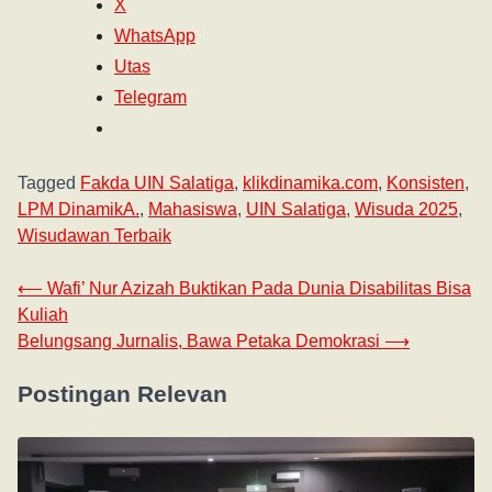
X
WhatsApp
Utas
Telegram
Tagged
Fakda UIN Salatiga
,
klikdinamika.com
,
Konsisten
,
LPM DinamikA.
,
Mahasiswa
,
UIN Salatiga
,
Wisuda 2025
,
Wisudawan Terbaik
⟵
Wafi’ Nur Azizah Buktikan Pada Dunia Disabilitas Bisa
Kuliah
Belungsang Jurnalis, Bawa Petaka Demokrasi
⟶
Postingan Relevan