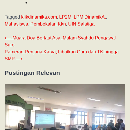
Tagged
klikdinamika.com
,
LP2M
,
LPM DinamikA.
,
Mahasiswa
,
Pembekalan Kkn
,
UIN Salatiga
⟵
Muara Doa Bertaut Asa, Malam Syahdu Pengawal
Suro
Pameran Renjana Karya, Libatkan Guru dari TK hingga
SMP
⟶
Postingan Relevan