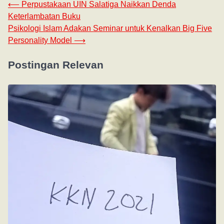
⟵
Perpustakaan UIN Salatiga Naikkan Denda
Keterlambatan Buku
Psikologi Islam Adakan Seminar untuk Kenalkan Big Five
Personality Model
⟶
Postingan Relevan