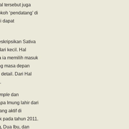
l tersebut juga
koh ‘pendatang’ di
i dapat
skripsikan Sativa
ri kecil. Hal
a ia memilih masuk
ang masa depan
etail. Dari Hal
.
imple
dan
apa Imung lahir dari
ng aktif di
ik pada tahun 2011.
, Dua Ibu, dan