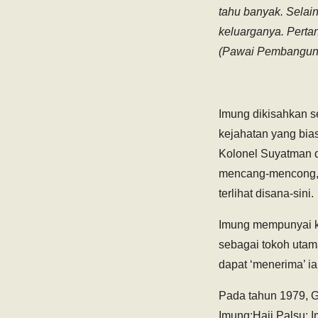
tahu banyak. Selai
keluarganya. Pertan
(Pawai Pembangunan
Imung dikisahkan s
kejahatan yang bia
Kolonel Suyatman di
mencang-mencong, s
terlihat disana-sini.
Imung mempunyai ka
sebagai tokoh utama
dapat ‘menerima’ ia
Pada tahun 1979, G
Imung:Haji Palsu; 