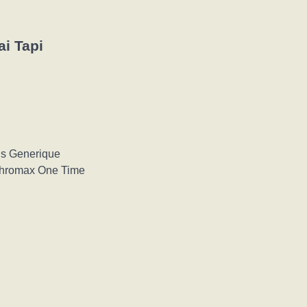
i Tapi
is Generique
ithromax One Time