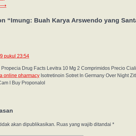
⟶
on “
Imung: Buah Karya Arswendo yang Santa
9 pukul 23:54
 Propecia Drug Facts Levitra 10 Mg 2 Comprimidos Precio Cial
ra online pharmacy
Isotretinoin Sotret In Germany Over Night Z
am I Buy Proponalol
lasan
idak akan dipublikasikan.
Ruas yang wajib ditandai
*