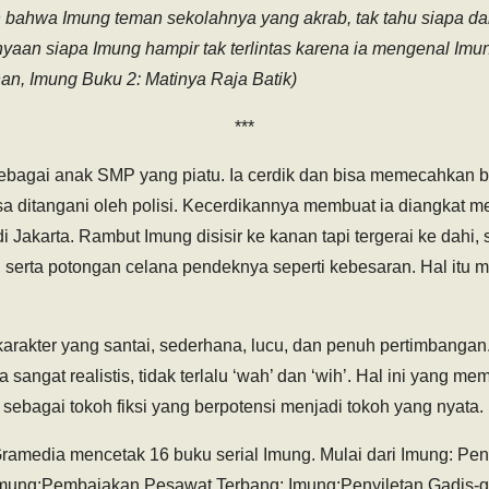
n bahwa Imung teman sekolahnya yang akrab, tak tahu siapa 
yaan siapa Imung hampir tak terlintas karena ia mengenal Imung
, Imung Buku 2: Matinya Raja Batik)
***
ebagai anak SMP yang piatu. Ia cerdik dan bisa memecahkan 
sa ditangani oleh polisi. Kecerdikannya membuat ia diangkat m
 Jakarta. Rambut Imung disisir ke kanan tapi tergerai ke dahi, 
erta potongan celana pendeknya seperti kebesaran. Hal itu
rakter yang santai, sederhana, lucu, dan penuh pertimbanga
 sangat realistis, tidak terlalu ‘wah’ dan ‘wih’. Hal ini yang 
 sebagai tokoh fiksi yang berpotensi menjadi tokoh yang nyata.
ramedia mencetak 16 buku serial Imung. Mulai dari Imung: Pen
Imung:Pembajakan Pesawat Terbang; Imung:Penyiletan Gadis-ga