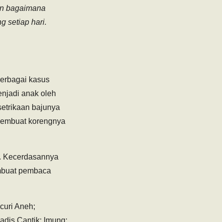
dan bagaimana
 setiap hari.
berbagai kasus
enjadi anak oleh
setrikaan bajunya
 membuat korengnya
n. Kecerdasannya
membuat pembaca
curi Aneh;
dis Cantik; Imung: