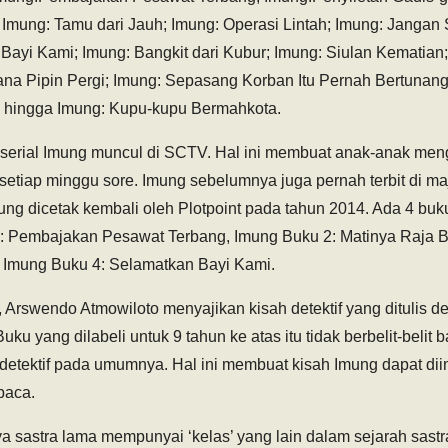
 Imung: Tamu dari Jauh; Imung: Operasi Lintah; Imung: Jangan Sa
Bayi Kami; Imung: Bangkit dari Kubur; Imung: Siulan Kematian;
na Pipin Pergi; Imung: Sepasang Korban Itu Pernah Bertunang
g; hingga Imung: Kupu-kupu Bermahkota.
, serial Imung muncul di SCTV. Hal ini membuat anak-anak me
setiap minggu sore. Imung sebelumnya juga pernah terbit di m
ng dicetak kembali oleh Plotpoint pada tahun 2014. Ada 4 buku
1: Pembajakan Pesawat Terbang, Imung Buku 2: Matinya Raja B
n Imung Buku 4: Selamatkan Bayi Kami.
, Arswendo Atmowiloto menyajikan kisah detektif yang ditulis 
Buku yang dilabeli untuk 9 tahun ke atas itu tidak berbelit-belit 
 detektif pada umumnya. Hal ini membuat kisah Imung dapat di
baca.
a sastra lama mempunyai ‘kelas’ yang lain dalam sejarah sastra