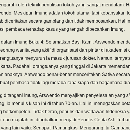
engaruhi oleh teknik penulisan tokoh yang sangat mendalam. Ha
wendo. Meskipun Imung adalah tokoh utama, tapi kebanyakan to
ab diceritakan secara gamblang dan tidak membosankan. Hal in
asi pembaca terhadap kasus yang tengah dipecahkan Imung.
s dalam Imung Buku 4: Selamatkan Bayi Kami, Arswendo mende
orang wanita yang aktif di organisasi dan pintar di akademisi da
rangtuanya menyuruh ia masuk jurusan dokter. Namun, ternyat
gjakarta. Padahal, orangtuanya yang tinggal di Jakarta memand
an anaknya. Arswendo benar-benar menceritakan Sativa secara d
buat pembaca tidak lagi meraba-raba siapa dan bagaimana dia
g ditangani Imung, Arswendo menyajikan penyelesaian yang
s
agi ia menulis kisah ini di tahun 70-an. Hal ini menegaskan bet
 berkompeten. Tidak heran, penulis dan wartawan Indonesia ya
r dan majalah ini dinobatkan menjadi Penulis Cerita Asli Terba
yang lain yaitu: Senopati Pamungkas, Mengarang Itu Gampang