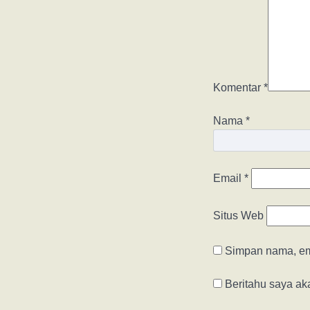
Komentar
*
Nama
*
Email
*
Situs Web
Simpan nama, ema
Beritahu saya aka