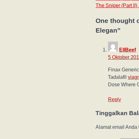
The Sniper (Part II)
One thought 
Elegan
”
EllBeef
5 Oktober 201
Finax Generic
Tadalafil
viag
Dose Where C
Reply
Tinggalkan Ba
Alamat email Anda t