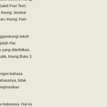
kiti Foxi Terri;
 Imung: Jendral
an; Imung: Hari-
nggandrungi tokoh
ajalah
Hai
.
 yang diterbitkan,
atik, Imung Buku 3
dengan bahasa
bahasanya, tidak
imajinasikan
 Indonesia. Hal ini