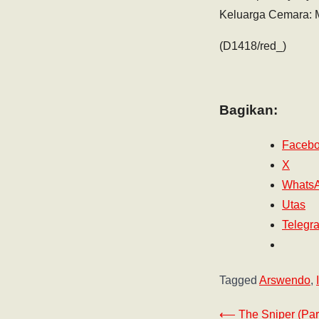
Keluarga Cemara: 
(D1418/red_)
Bagikan:
Faceb
X
Whats
Utas
Telegr
Tagged
Arswendo
,
⟵
The Sniper (Part