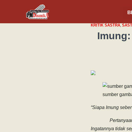
B
KRITIK SASTRA
,
SAS
Imung:
sumber gamb
“Siapa Imung sebe
Pertanyaan ini di
Ingatannya tidak s