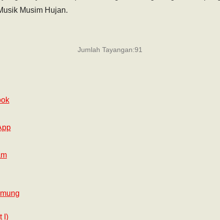
Musik Musim Hujan.
Jumlah Tayangan:
91
ook
App
am
Imung
 I)