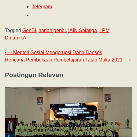
Telegram
Tagged
GenBI
,
harlah genbi
,
IAIN Salatiga
,
LPM
DinamikA.
⟵
Menteri Sosial Mengorupsi Dana Bansos
Rencana Pembukaan Pembelajaran Tatap Muka 2021
⟶
Postingan Relevan