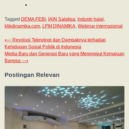
Tagged
DEMA FEBI
,
IAIN Salatiga
,
Industri halal
,
klikdinamika.com
,
LPM DINAMIKA
,
Webinar internasional
⟵
Revolusi Teknologi dan Dampaknya terhadap
Kehidupan Sosial Politik di Indonesia
Media Baru dan Generasi Baru yang Merenggut Kemajuan
Bangsa
⟶
Postingan Relevan