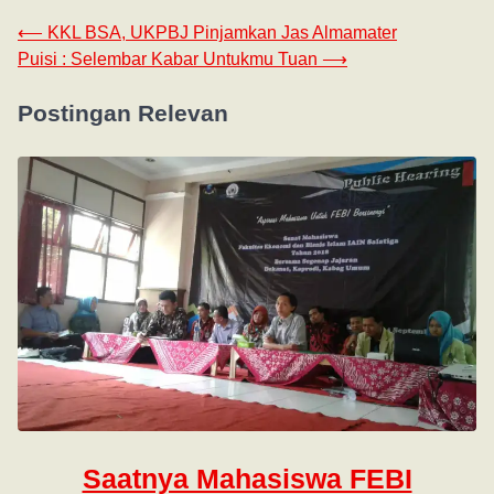
⟵
KKL BSA, UKPBJ Pinjamkan Jas Almamater
Puisi : Selembar Kabar Untukmu Tuan
⟶
Postingan Relevan
Saatnya Mahasiswa FEBI