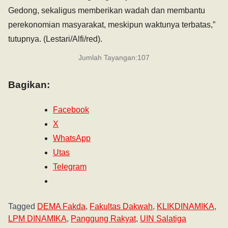
Gedong, sekaligus memberikan wadah dan membantu
perekonomian masyarakat, meskipun waktunya terbatas,”
tutupnya. (Lestari/Alfi/red).
Jumlah Tayangan:
107
Bagikan:
Facebook
X
WhatsApp
Utas
Telegram
Tagged
DEMA Fakda
,
Fakultas Dakwah
,
KLIKDINAMIKA
,
LPM DINAMIKA
,
Panggung Rakyat
,
UIN Salatiga