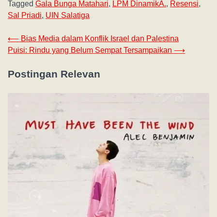
Tagged
Gala Bunga Matahari
,
LPM DinamikA.
,
Resensi
,
Sal Priadi
,
UIN Salatiga
⟵
Bias Media dalam Konflik Israel dan Palestina
Puisi: Rindu yang Belum Sempat Tersampaikan
⟶
Postingan Relevan