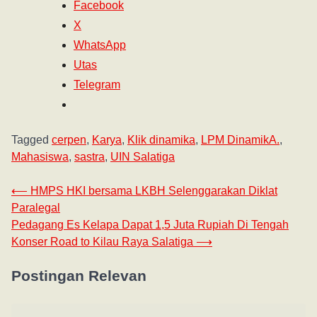
Facebook
X
WhatsApp
Utas
Telegram
Tagged
cerpen
,
Karya
,
Klik dinamika
,
LPM DinamikA.
,
Mahasiswa
,
sastra
,
UIN Salatiga
⟵
HMPS HKI bersama LKBH Selenggarakan Diklat
Paralegal
Pedagang Es Kelapa Dapat 1,5 Juta Rupiah Di Tengah
Konser Road to Kilau Raya Salatiga
⟶
Postingan Relevan