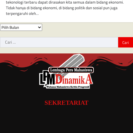
tekonologi terbaru dapat dirasakan kita semua dalam bidang ekonomi.
Tidak hanya di bidang ekonomi, di bidang politik dan sosial pun juga
terpengaruhi oleh…
SEKRETARIAT