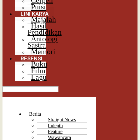
Cerpen
Puisi
LINI KARYA
Majalah
Hasil
Pendidikan
Antologi
Sastra
Memori
RESENSI
Buku
Film
Lagu
Berita
Straight News
Indepth
Feature
Wawancara