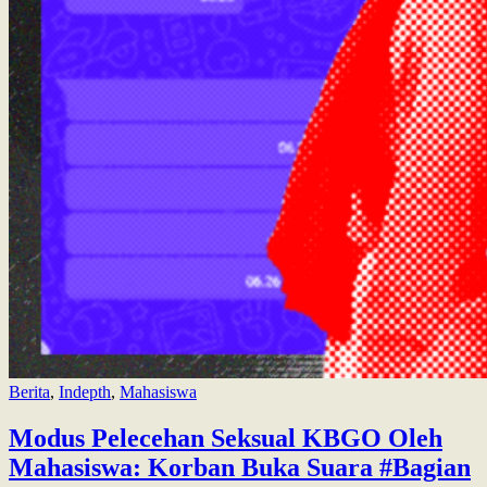
Berita
,
Indepth
,
Mahasiswa
Modus Pelecehan Seksual KBGO Oleh
Mahasiswa: Korban Buka Suara #Bagian