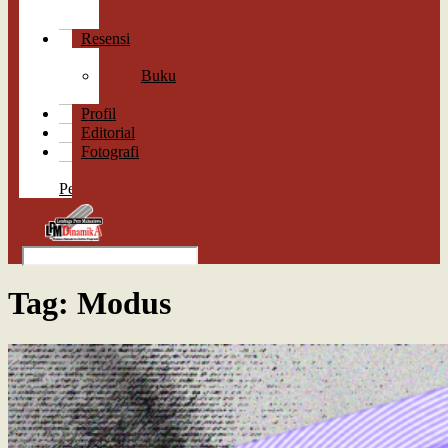
Cerpen
Puisi
Resensi
Lagu
Buku
Film
Profil
Editorial
Fotografi
Surat
Pembaca
Tag:
Modus