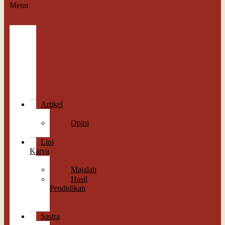
Menu
Berita
Straight
News
Indepth
Feature
Wawancara
Cek
Fakta
Artikel
Esai
Opini
Perspektif
Lini
Karya
Memori
Majalah
Hasil
Pendidikan
Antologi
Sastra
Sastra