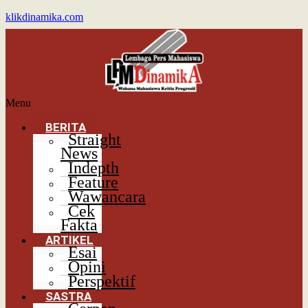
klikdinamika.com
Menu
BERITA
Straight
News
Indepth
Feature
Wawancara
Cek
Fakta
ARTIKEL
Esai
Opini
Perspektif
SASTRA