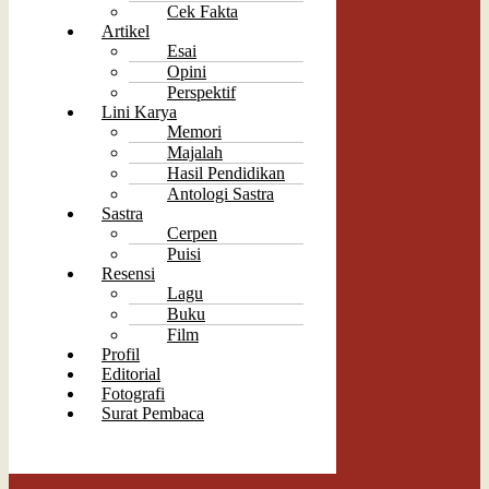
Cek Fakta
Artikel
Esai
Opini
Perspektif
Lini Karya
Memori
Majalah
Hasil Pendidikan
Antologi Sastra
Sastra
Cerpen
Puisi
Resensi
Lagu
Buku
Film
Profil
Editorial
Fotografi
Surat Pembaca