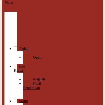
Menu
Berita
Straight
News
Indepth
Feature
Wawancara
Cek
Fakta
Artikel
Esai
Opini
Perspektif
Lini
Karya
Memori
Majalah
Hasil
Pendidikan
Antologi
Sastra
Sastra