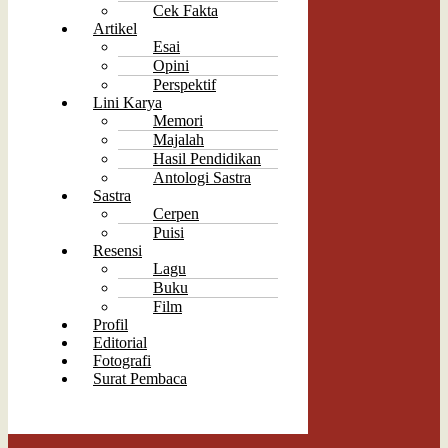
Cek Fakta
Artikel
Esai
Opini
Perspektif
Lini Karya
Memori
Majalah
Hasil Pendidikan
Antologi Sastra
Sastra
Cerpen
Puisi
Resensi
Lagu
Buku
Film
Profil
Editorial
Fotografi
Surat Pembaca