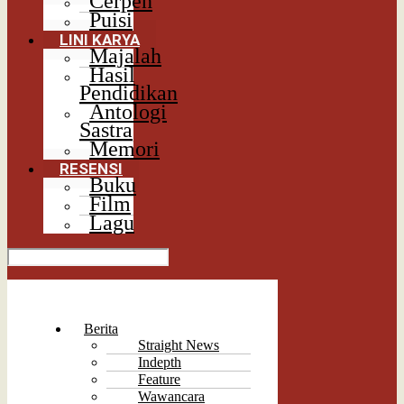
Cerpen
Puisi
LINI KARYA
Majalah
Hasil
Pendidikan
Antologi
Sastra
Memori
RESENSI
Buku
Film
Lagu
Berita
Straight News
Indepth
Feature
Wawancara