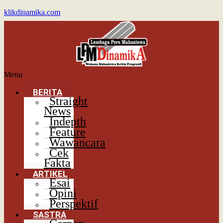
klikdinamika.com
Menu
BERITA
Straight
News
Indepth
Feature
Wawancara
Cek
Fakta
ARTIKEL
Esai
Opini
Perspektif
SASTRA