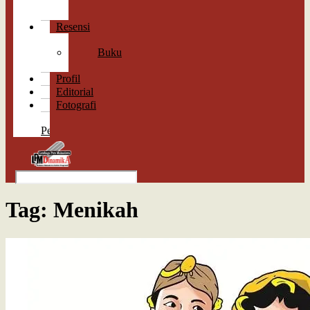
Cerpen
Puisi
Resensi
Lagu
Buku
Film
Profil
Editorial
Fotografi
Surat
Pembaca
Tag:
Menikah