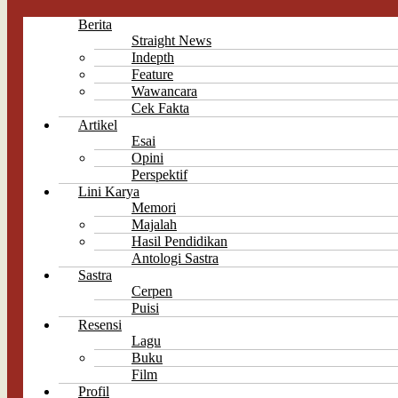
Berita
Straight News
Indepth
Feature
Wawancara
Cek Fakta
Artikel
Esai
Opini
Perspektif
Lini Karya
Memori
Majalah
Hasil Pendidikan
Antologi Sastra
Sastra
Cerpen
Puisi
Resensi
Lagu
Buku
Film
Profil