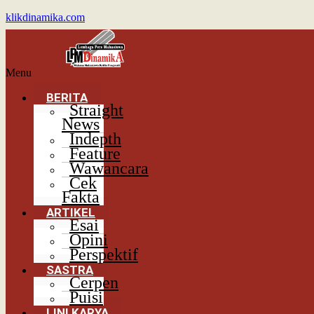
klikdinamika.com
Menu
BERITA
Straight
News
Indepth
Feature
Wawancara
Cek
Fakta
ARTIKEL
Esai
Opini
Perspektif
SASTRA
Cerpen
Puisi
LINI KARYA