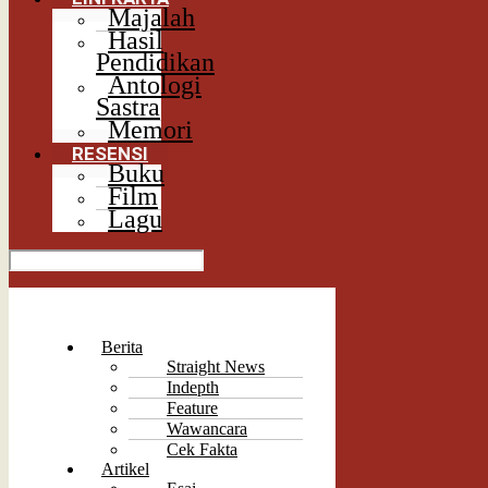
Majalah
Hasil
Pendidikan
Antologi
Sastra
Memori
RESENSI
Buku
Film
Lagu
Berita
Straight News
Indepth
Feature
Wawancara
Cek Fakta
Artikel