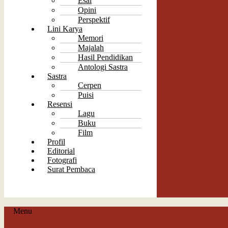
Esai
Opini
Perspektif
Lini Karya
Memori
Majalah
Hasil Pendidikan
Antologi Sastra
Sastra
Cerpen
Puisi
Resensi
Lagu
Buku
Film
Profil
Editorial
Fotografi
Surat Pembaca
Menu