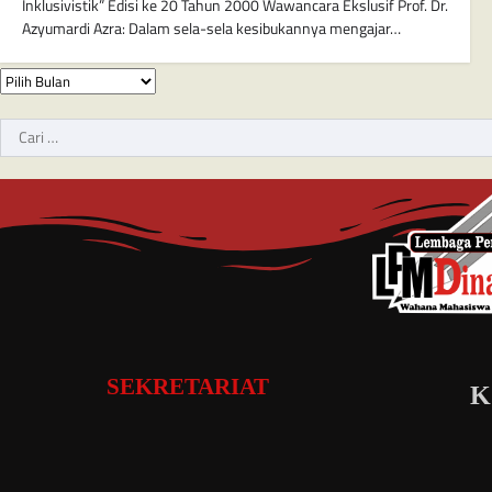
Inklusivistik” Edisi ke 20 Tahun 2000 Wawancara Ekslusif Prof. Dr.
Azyumardi Azra: Dalam sela-sela kesibukannya mengajar…
SEKRETARIAT
K