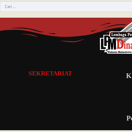
SEKRETARIAT
K
P